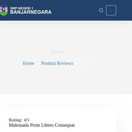
Skip
to
content
Drones
Home
Product Reviews
Drones
Rating:
4/5
Malesuada Proin Libero Consequat