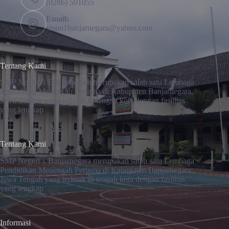
(0286) 591055
Email:
smpn1banjarnegara@yahoo.com
Tentang Kami
SMP Negeri 1 Banjarnegara merupakan salah satu Lembaga
Pendidikan Menengah Pertama di Kabupaten Banjarnegara,
Jawa Tengah yang terletak di tengah kota dengan fasilitas
yang lengkap
Tentang Kami
SMP Negeri 1 Banjarnegara merupakan salah satu Lembaga
Pendidikan Menengah Pertama di Kabupaten Banjarnegara,
Jawa Tengah yang terletak di tengah kota dengan fasilitas
yang lengkap
Informasi